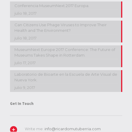
Conferencia MuseumNext 2017 Europa.
julio 18, 2017
Can Citizens Use Phage Viruses to Improve Their
Health and The Environment?
julio 18, 2017
MuseumNext Europe 2017 Conference: The Future of
Museums Takes Shape in Rotterdam.
julio 17, 2017
Laboratorio de Bioarte en la Escuela de Arte Visual de
Nueva York.
julio 9, 2017
Get In Touch
Write me:
info@ricardomutuberria.com