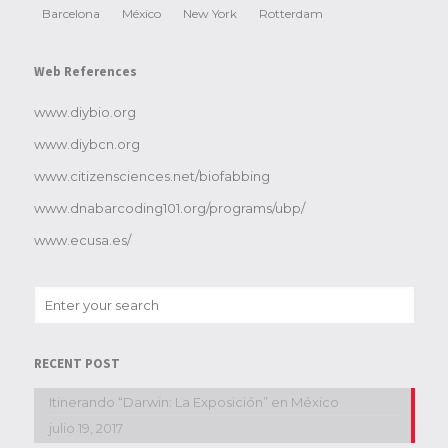
Barcelona
México
New York
Rotterdam
Web References
www.diybio.org
www.diybcn.org
www.citizensciences.net/biofabbing
www.dnabarcoding101.org/programs/ubp/
www.ecusa.es/
RECENT POST
Itinerando “Darwin: La Exposición” en México
julio 19, 2017